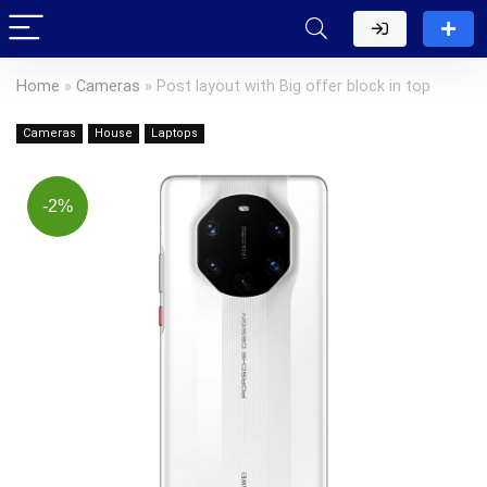
Home
»
Cameras
»
Post layout with Big offer block in top
Cameras
House
Laptops
-2%