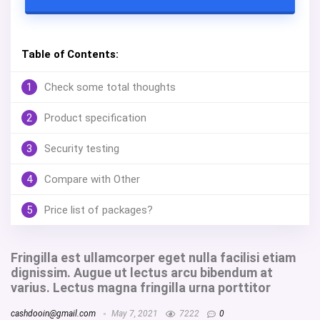
Table of Contents:
1
Check some total thoughts
2
Product specification
3
Security testing
4
Compare with Other
5
Price list of packages?
Fringilla est ullamcorper eget nulla facilisi etiam
dignissim. Augue ut lectus arcu bibendum at
varius. Lectus magna fringilla urna porttitor
cashdooin@gmail.com
May 7, 2021
7222
0